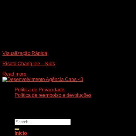
Visualização Rápida
Risoto Chang lee – Kids
Read more
Política de Privacidade
Política de reembolso e devoluções
Todos os direitos reservados. 2026 ©
CHANG LEE
• CNPJ
32.589.181/0001-20 • CASCAVEL.PR.BR
Search
for:
Início