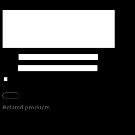
Your review
*
Name
*
Email
*
Salvar meus dados neste navegador para a próxima vez
que eu comentar.
Related products