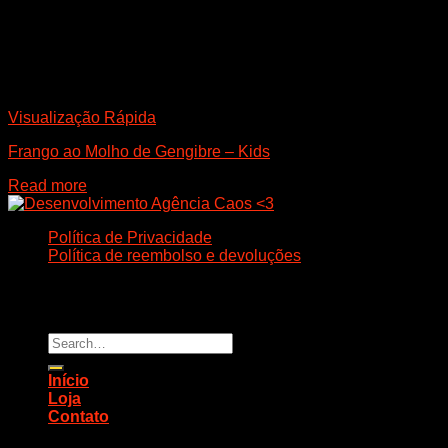
Visualização Rápida
Frango ao Molho de Gengibre – Kids
Read more
Política de Privacidade
Política de reembolso e devoluções
Todos os direitos reservados. 2026 ©
CHANG LEE
• CNPJ
32.589.181/0001-20 • CASCAVEL.PR.BR
Search
for:
Início
Loja
Contato