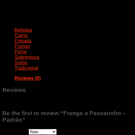
Categorias
Bebidas
Carne
Entrada
Frango
Peixe
Sobremesa
Suíno
Tradicional
Reviews (0)
Reviews
There are no reviews yet.
Be the first to review “Frango a Passarinho –
Padrão”
Your rating
*