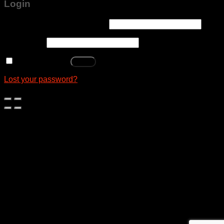
Login
Username or email address
*
Password
*
Remember me
Log in
Lost your password?