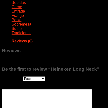
Bebidas
Carne
Entrada
Frango
Peixe
Sobremesa
Suíno
Tradicional
Reviews (0)
Reviews
There are no reviews yet.
Be the first to review “Heineken Long Neck”
Your rating
*
Your review
*