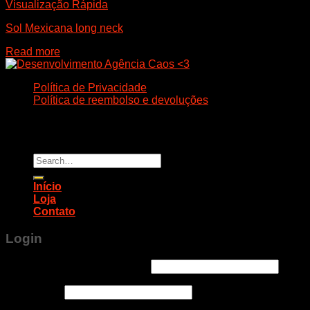
Visualização Rápida
Sol Mexicana long neck
Read more
Política de Privacidade
Política de reembolso e devoluções
Todos os direitos reservados. 2026 ©
CHANG LEE
• CNPJ
32.589.181/0001-20 • CASCAVEL.PR.BR
Search
for:
Início
Loja
Contato
Login
Username or email address
*
Password
*