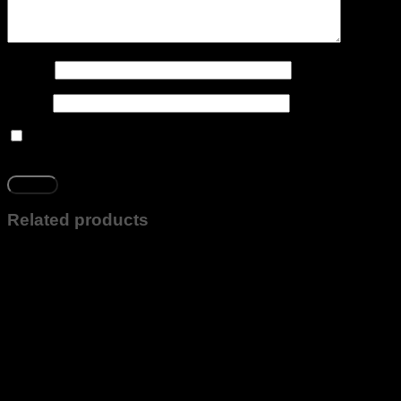
Name
*
Email
*
Salvar meus dados neste navegador para a próxima vez
que eu comentar.
Related products